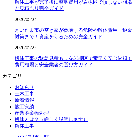
解体工事が完了後に整地費用が岩槻区で損しない相場
と見積もり完全ガイド
2026/05/24
さいたま市の空き家が倒壊する危険や解体費用・税金
対策まで！資産を守るための完全ガイド
2026/05/22
解体工事の緊急見積もりを岩槻区で素早く安心依頼！
費用相場と安全業者の選び方ガイド
カテゴリー
お知らせ
土木工事
新着情報
施工実績
産業廃棄物処理
解体とは？（詳しく説明します）
解体工事