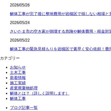
2026/05/26
解体工事が完了後に整地費用が岩槻区で損しない相場と
2026/05/24
さいたま市の空き家が倒壊する危険や解体費用・税金対
2026/05/22
解体工事の緊急見積もりを岩槻区で素早く安心依頼！費
カテゴリー
お知らせ
土木工事
新着情報
施工実績
産業廃棄物処理
解体とは？（詳しく説明します）
解体工事
ブログ記事一覧