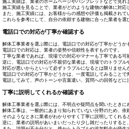
施工実績は、業者のホームページやパンフレットなどで見れ
施工実績を見ることで、業者がどのような建物の解体に対応
また、施工実績には、お客様からの感想や評価も掲載されて
これらを参考にして、自分の依頼する建物に合った業者を選
電話口での対応が丁寧か確認する
解体工事業者を選ぶ際には、電話口での対応が丁寧かどうか
電話口での対応は、業者の姿勢や信頼性を表すものです。
丁寧な業者であれば、現場での対応やマナーも丁寧である可
逆に、電話口での対応が不親切な業者は、現場でのトラブル
対応が悪いからといって必ずトラブルになるとは限りません
電話口での対応が丁寧かどうかは、一度電話してみることで
電話してみて、声のトーンや言葉遣い、質問への回答などに
丁寧に説明してくれるか確認する
解体工事業者を選ぶ際には、不明点や疑問点を聞いたときに
解体工事は、一般的にあまり知られていない分野のため、依
そのようなときに業者がわかりやすく丁寧に説明してくれる
逆に、業者の説明があいまいだったり少し雑だったりすると
また、説明が不十分だと、後からトラブルや追加料金が発生