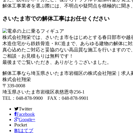
解体工事業者を選ぶ際には、不明点や疑問点を積極的に聞き
さいたま市での解体工事はお任せください
株式会社翔栄では、さいたま市をはじめとする春日部市や越
木造住宅から鉄鉄骨造・RC造まで、あらゆる建物の解体に
真心込めたご対応と妥協のない高品質な施工を行いますので
ご相談・お見積もりは無料です！
最後までご覧いただき、ありがとうございました。
解体工事なら埼玉県さいたま市岩槻区の株式会社翔栄｜求人
株式会社翔栄
〒339-0008
埼玉県さいたま市岩槻区表慈恩寺256-1
TEL：048-878-9900 FAX：048-878-9901
Twitter
Facebook
Google+
Pocket
B!
はてブ